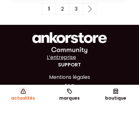
1
2
3
L’entreprise
SUPPORT
Mentions légales
FAQ
RESTEZ CONNECTÉ
actualités
marques
boutique
Facebook
Instagram
Youtube
LinkedIn