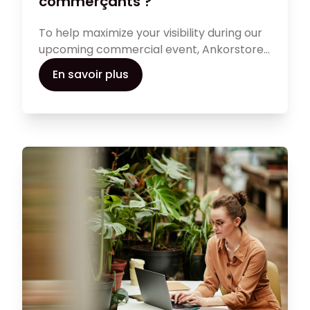
commerçants ?”
To help maximize your visibility during our
upcoming commercial event, Ankorstore
provides you with a marketing assets kit.
En savoir plus
These communication tools will enable
you to effectively inform retailers about
your participation. In this article, discover
how to leverage these resources to
optimize your commercial impact.
Pour vous aider à maximiser votre visibilité
lors de notre prochain événement
commercial, Ankorstore met à votre
disposition un kit d’images marketing. Ces
outils de communication vous
permettront d’informer efficacement vos
commerçants de votre participation.
Dans cet article, découvrez comment
utiliser ces ressources pour optimiser