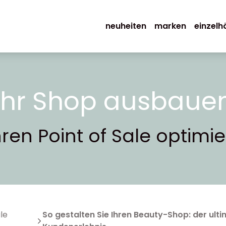
neuheiten
marken
einzelh
Ihr Shop ausbaue
ren Point of Sale optimi
ale
So gestalten Sie Ihren Beauty-Shop: der ulti