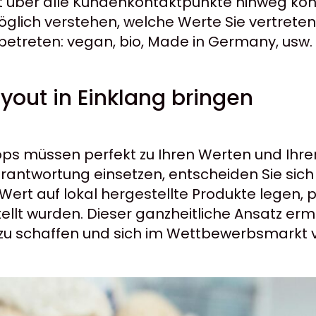
 über alle Kundenkontaktpunkte hinweg kons
lich verstehen, welche Werte Sie vertreten,
u betreten: vegan, bio, Made in Germany, usw.
yout in Einklang bringen
ops müssen perfekt zu Ihren Werten und Ihr
erantwortung einsetzen, entscheiden Sie sic
Wert auf lokal hergestellte Produkte legen, p
llt wurden. Dieser ganzheitliche Ansatz ermö
 zu schaffen und sich im Wettbewerbsmarkt