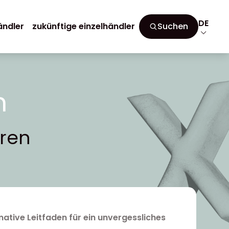
DE
ändler
zukünftige einzelhändler
Suchen
n
eren
mative Leitfaden für ein unvergessliches