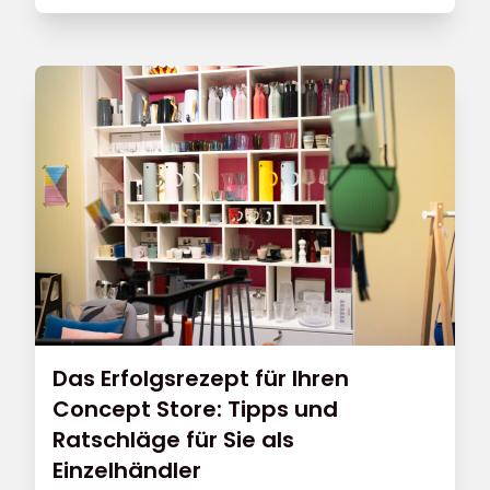
besten Qualitätsprodukten können sich bei
ihrem Besuch hier von Einzelhändlern
kompetent beraten lassen. In diesem Artikel
geben wir Ihnen praktische Tipps, wie Sie
Ihren Feinkostladen einrichten und Ihren
Kunden ein unvergessliches Einkaufserlebnis
bieten können.
Das Erfolgsrezept für Ihren
Concept Store: Tipps und
Ratschläge für Sie als
Einzelhändler