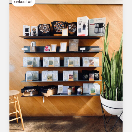
entspricht.
ankorstart