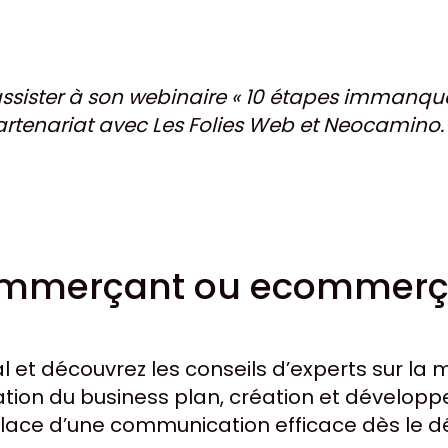
 assister à son webinaire « 10 étapes immanq
artenariat avec Les Folies Web et Neocamino.
commerçant ou ecommerç
al et découvrez les conseils d’experts sur l
isation du business plan, création et dével
place d’une communication efficace dès le d