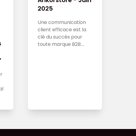
Ankorstore - Juin
2025
Une communication
client efficace est la
clé du succès pour
s
toute marque B2B.
Dans cet article,
découvrez comment
”
établir une relation
client solide et
r
personnalisée pour
augmenter les ventes
al
de votre entreprise et
renforcer votre
expérience client.
n
to