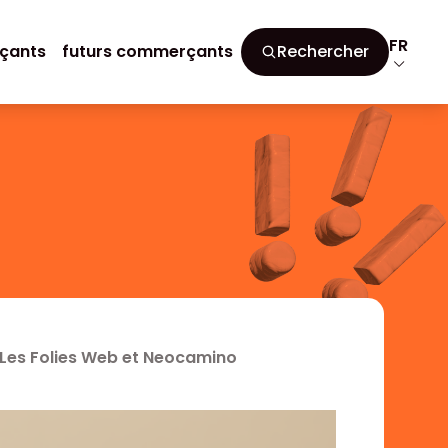
FR
çants
futurs commerçants
Rechercher
 Les Folies Web et Neocamino