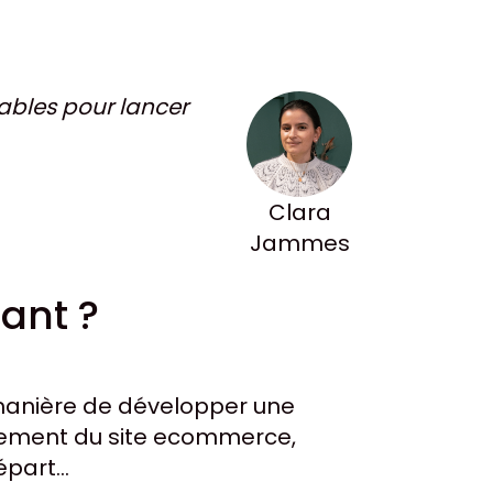
uables pour lancer
Clara
Jammes
ant ?
a manière de développer une
oppement du site ecommerce,
épart…