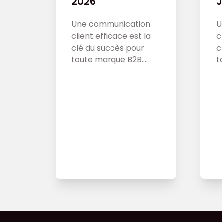
2026
J
Une communication
U
client efficace est la
c
clé du succès pour
c
toute marque B2B.
t
Dans cet article,
D
découvrez comment
d
établir une relation
é
client solide et
c
personnalisée pour
p
augmenter les ventes
a
de votre entreprise et
d
renforcer votre
r
expérience client.
e