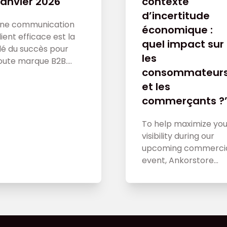
anvier 2026
contexte
d’incertitude
ne communication
économique :
lient efficace est la
quel impact sur
lé du succès pour
les
oute marque B2B.
consommateur
ans cet article,
écouvrez comment
et les
tablir une relation
commerçants ?
lient solide et
ersonnalisée pour
To help maximize you
ugmenter les ventes
visibility during our
e votre entreprise et
upcoming commerci
enforcer votre
event, Ankorstore
xpérience client.
provides you with a
marketing assets kit.
These communicatio
tools will enable you 
effectively inform