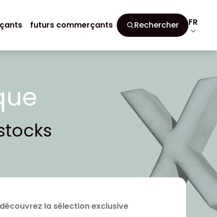
FR
çants
futurs commerçants
Rechercher
que
stocks
 découvrez la sélection exclusive