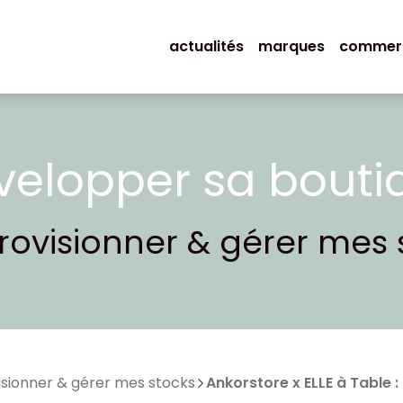
actualités
marques
commer
velopper sa bouti
ovisionner & gérer mes 
sionner & gérer mes stocks
Ankorstore x ELLE à Table :