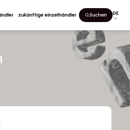
DE
ändler
zukünftige einzelhändler
Suchen
n
t