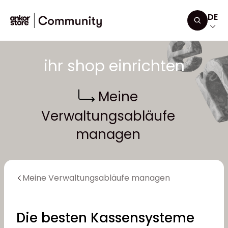
Zum Inhalt springen
DE
Suchen
ihr shop einrichten
Meine
Verwaltungsabläufe
managen
Meine Verwaltungsabläufe managen
Die besten Kassensysteme